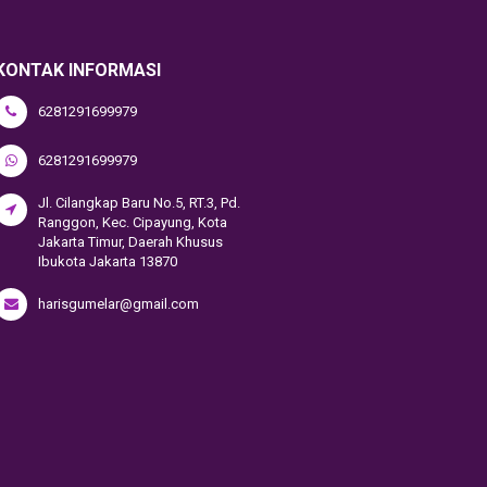
KONTAK INFORMASI
6281291699979
6281291699979
Jl. Cilangkap Baru No.5, RT.3, Pd.
Ranggon, Kec. Cipayung, Kota
Jakarta Timur, Daerah Khusus
Ibukota Jakarta 13870
harisgumelar@gmail.com