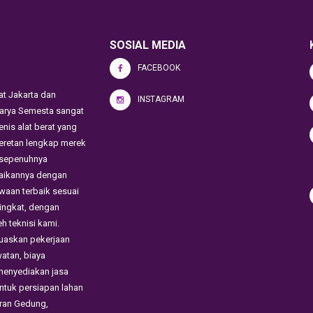
SOSIAL MEDIA
FACEBOOK
at Jakarta dan
INSTAGRAM
Karya Semesta sangat
enis alat berat yang
eretan lengkap merek
i sepenuhnya
saikannya dengan
waan terbaik sesuai
ingkat, dengan
h teknisi kami.
muaskan pekerjaan
atan, biaya
menyediakan jasa
ntuk persiapan lahan
ran Gedung,