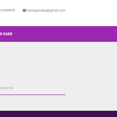
91699979
harisgumelar@gmail.com
K KAMI
CAVATOR